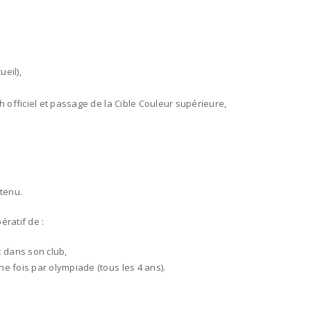
ueil),
h officiel et passage de la Cible Couleur supérieure,
btenu.
pératif de :
 dans son club,
ne fois par olympiade (tous les 4 ans).