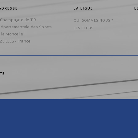
ADRESSE
LA LIGUE
L
 Champagne de TIR
QUI SOMMES NOUS ?
épartementale des Sports
LES CLUBS
 la Moncelle
ZEILLES - France
ITÉ