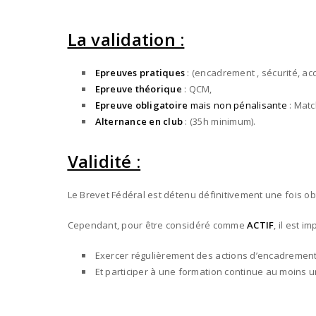
La validation :
Epreuves pratiques
: (encadrement , sécurité, acc
Epreuve théorique
: QCM,
Epreuve obligatoire
mais non pénalisante
: Matc
Alternance en club
: (35h minimum).
Validité :
Le Brevet Fédéral est détenu définitivement une fois o
Cependant, pour être considéré comme
ACTIF
, il est im
Exercer régulièrement des actions d’encadrement
Et participer à une formation continue au moins u